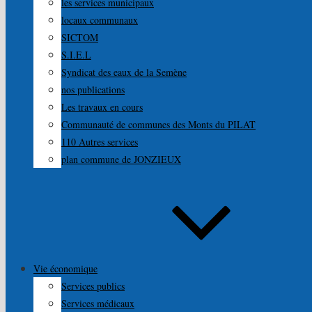
les services municipaux
locaux communaux
SICTOM
S.I.E.L
Syndicat des eaux de la Semène
nos publications
Les travaux en cours
Communauté de communes des Monts du PILAT
110 Autres services
plan commune de JONZIEUX
Vie économique
Services publics
Services médicaux