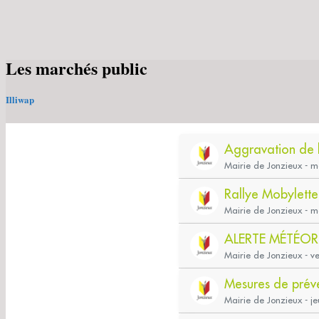
Les marchés public
Charmant village dans le PARC du PIL
Illiwap
Jonzieux