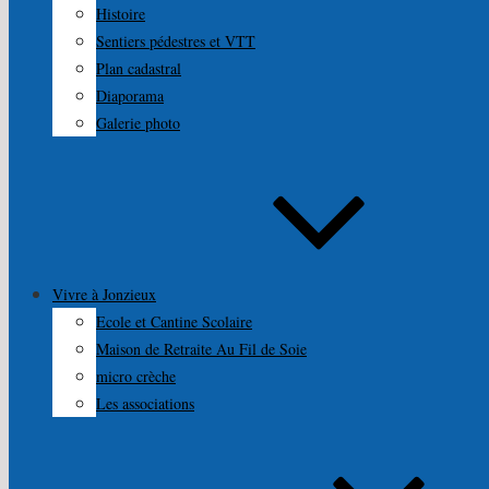
Histoire
Sentiers pédestres et VTT
Plan cadastral
Diaporama
Galerie photo
Vivre à Jonzieux
Ecole et Cantine Scolaire
Maison de Retraite Au Fil de Soie
micro crèche
Les associations